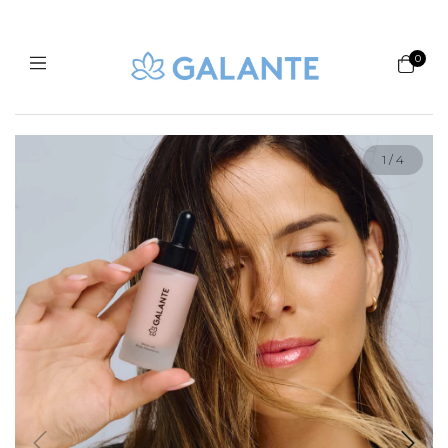
0
1
/
4