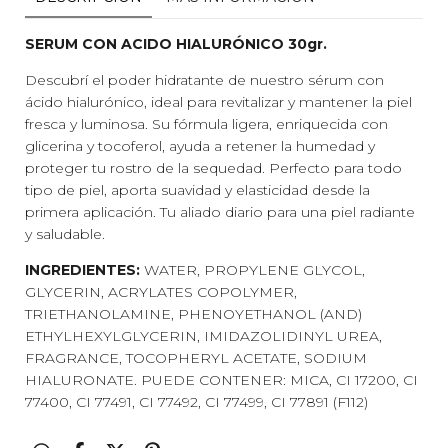
SERUM CON ACIDO HIALURÓNICO 30gr.
Descubrí el poder hidratante de nuestro sérum con
ácido hialurónico, ideal para revitalizar y mantener la piel
fresca y luminosa. Su fórmula ligera, enriquecida con
glicerina y tocoferol, ayuda a retener la humedad y
proteger tu rostro de la sequedad. Perfecto para todo
tipo de piel, aporta suavidad y elasticidad desde la
primera aplicación. Tu aliado diario para una piel radiante
y saludable.
INGREDIENTES:
WATER, PROPYLENE GLYCOL,
GLYCERIN, ACRYLATES COPOLYMER,
TRIETHANOLAMINE, PHENOYETHANOL (AND)
ETHYLHEXYLGLYCERIN, IMIDAZOLIDINYL UREA,
FRAGRANCE, TOCOPHERYL ACETATE, SODIUM
HIALURONATE. PUEDE CONTENER: MICA, CI 17200, CI
77400, CI 77491, CI 77492, CI 77499, CI 77891 (F112)